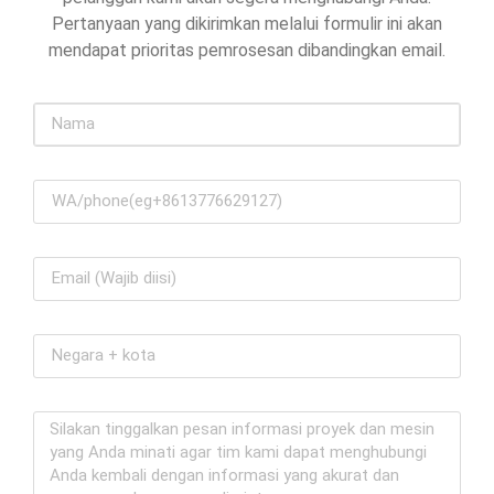
Alasan Sebenarnya di Balik Harga Gelato
Pertanyaan yang dikirimkan melalui formulir ini akan
Italia yang Otentik
mendapat prioritas pemrosesan dibandingkan email.
Jika Anda pernah masuk ke gelateria Italia asli dan
menyadari bahwa secangkir kecil gelato harganya lebih
dari
BACA SELENGKAPNYA »