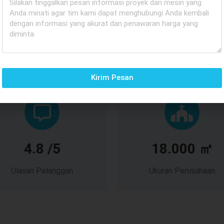
Kelebihan Kami
Kirim Pesan
4.8 /5
18.000 ㎡
Ulasan Pelanggan
Ukuran Perusahaan