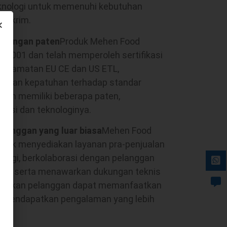
eknologi untuk memenuhi kebutuhan
es krim.
indungan paten
Produk Mehen Food
SO9001 dan telah memperoleh sertifikasi
eselamatan EU CE dan US ETL,
gi dan kepatuhan terhadap standar
haan memiliki beberapa paten,
vasi dan teknologinya.
elanggan yang luar biasa
Mehen Food
tuk menyediakan layanan pra-penjualan
tinggi, berkolaborasi dengan pelanggan
h, serta menawarkan dukungan teknis
astikan pelanggan dapat memanfaatkan
n mendapatkan pengalaman yang lebih