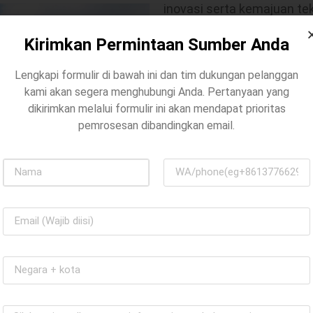
inovasi serta kemajuan t
pelanggan akan peralatan 
Kirimkan Permintaan Sumber Anda
Sertifikasi mutu dan perl
Machinery bersertifikasi I
Lengkapi formulir di bawah ini dan tim dukungan pelanggan
kami akan segera menghubungi Anda. Pertanyaan yang
standar kebersihan dan k
dikirimkan melalui formulir ini akan mendapat prioritas
menunjukkan kualitas ting
pemrosesan dibandingkan email.
mereka. Selain itu, perusa
menampilkan kekuatan ino
Layanan dan kolaborasi p
Machinery berkomitmen un
dan purnajual berkualitas 
untuk memecahkan masala
dan pelatihan untuk mem
peralatan sepenuhnya da
baik.