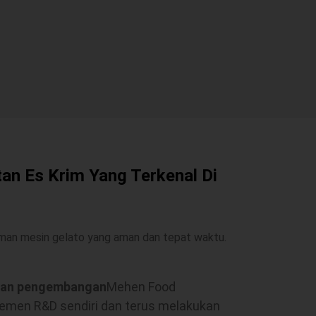
an Es Krim Yang Terkenal Di
riman mesin gelato yang aman dan tepat waktu.
 dan pengembangan
Mehen Food
temen R&D sendiri dan terus melakukan