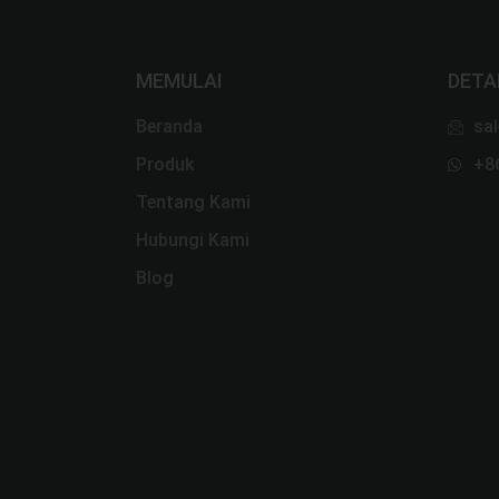
MEMULAI
DETA
Beranda
sa
Mesin Pengemasan Otomatis
Produk
+8
Tentang Kami
Mesin Pengemasan
Hubungi Kami
Blog