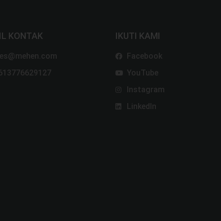
IL KONTAK
IKUTI KAMI
les@mehen.com
Facebook
613776629127
YouTube
Instagram
Mesin Pengemas
LinkedIn