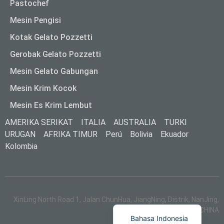
Pastochef
Mesin Pengisi
Kotak Gelato Pozzetti
Gerobak Gelato Pozzetti
Mesin Gelato Gabungan
Mesin Krim Kocok
Mesin Es Krim Lembut
AMERIKA SERIKAT
ITALIA
AUSTRALIA
TURKI
URUGAN
AFRIKA TIMUR
Perú
Bolivia
Ekuador
Kolombia
ไทย
Italiano
XinLing North Road 1, Jalan ChunHua, JiangNing, Distrik, NanJing,
English
211123, CHINA
Bahasa Indonesia