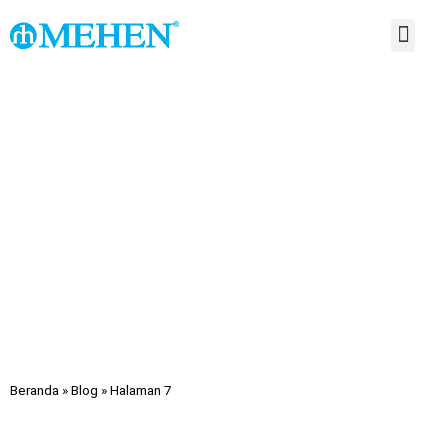
TENTANG KAMI
HUBUNGI KAMI
Beranda
»
Blog
»
Halaman 7