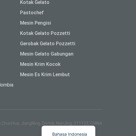
Kotak Gelato
Pastochef
Mesin Pengisi
Kotak Gelato Pozzetti
Gerobak Gelato Pozzetti
Mesin Gelato Gabungan
Mesin Krim Kocok
Mesin Es Krim Lembut
lombia
ไทย
Italiano
n ChunHua, JiangNing, Distrik, NanJing, 211123, CHINA
English
Bahasa Indonesia