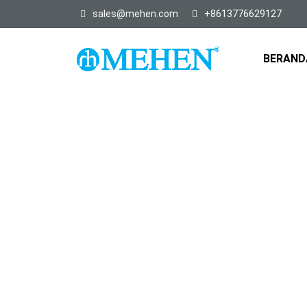
sales@mehen.com
+8613776629127
BERAND