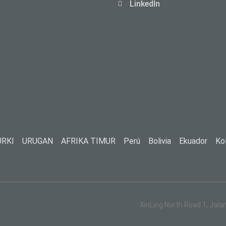
LinkedIn
URKI
URUGAN
AFRIKA TIMUR
Perú
Bolivia
Ekuador
Ko
XinLing North Road 1, Jala