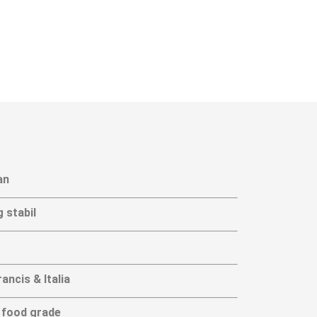
an
 stabil
ncis & Italia
t food grade