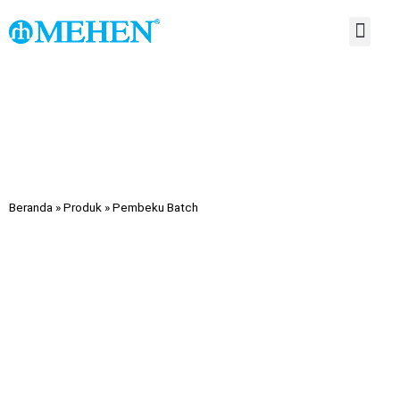
TENTANG KAMI
HUBUNGI KAMI
Beranda
»
Produk
»
Pembeku Batch