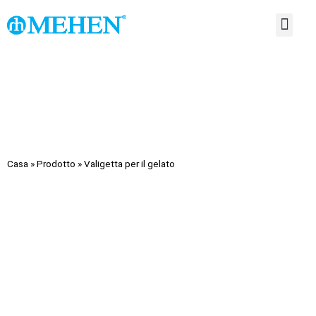
INFORMAZIONI SU DI NO
Casa
»
Prodotto
»
Valigetta per il gelato