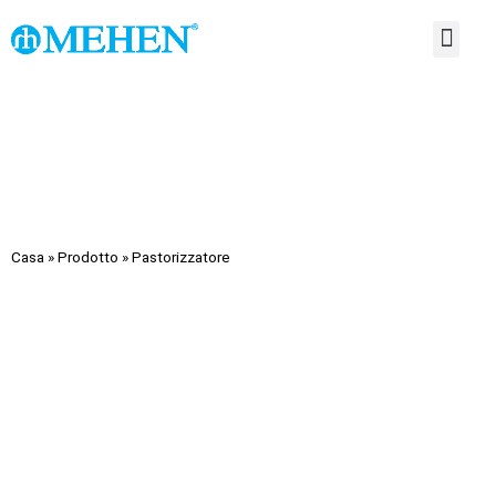
INFORMAZIONI SU DI NO
Casa
»
Prodotto
»
Pastorizzatore